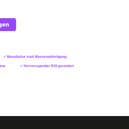
gen
rbindlich
✓ Manufaktur statt Massenabfertigung
renz
✓ Hervorragender ROI garantiert