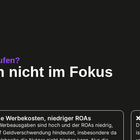
ufen?
n nicht im Fokus
e Werbekosten, niedriger ROAs
❌
Werbeausgaben sind hoch und der ROAs niedrig,
D
f Geldverschwendung hindeutet, insbesondere da
i
ebseite die Nutzer nicht binden kann. Nur die
u