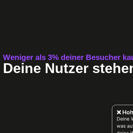
Weniger als 3% deiner Besucher ka
Deine Nutzer stehe
❌ Hoh
Deine 
was au
deine W