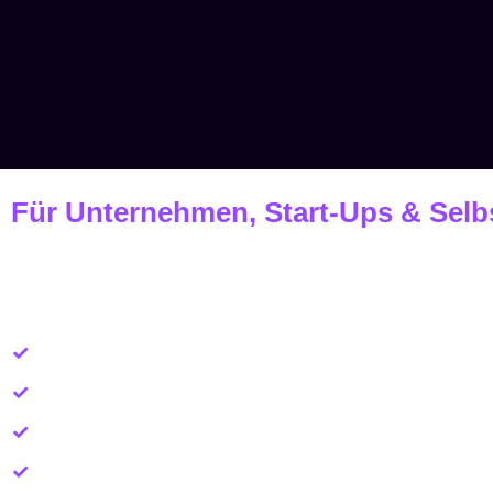
Für Unternehmen, Start-Ups & Selb
Conversion Optimi
✓
Mehr Umsatz, gleiche Werbekosten
✓
Erfahrung aus 20+ erfolgreichen Projekten
✓
effizientes
A/B Testing
-Programm
✓
4-monatige Probezeit