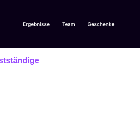
Ergebnisse
Team
Geschenke
stständige
erung in Ulm