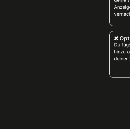
Anzeige
vernach
❌ Opt
Du füg
hinzu o
deiner