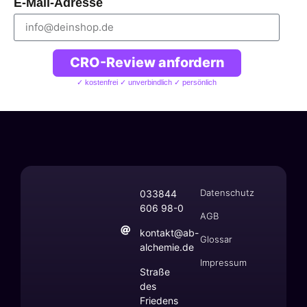
E-Mail-Adresse
CRO-Review anfordern
✓ kostenfrei ✓ unverbindlich ✓ persönlich
Datenschutz
033844
606 98-0
AGB
kontakt@ab-
Glossar
alchemie.de
Impressum
Straße
des
Friedens