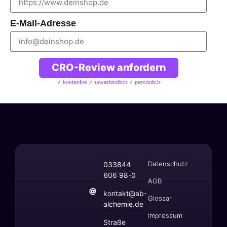
E-Mail-Adresse
CRO-Review anfordern
✓ kostenfrei ✓ unverbindlich ✓ persönlich
Datenschutz
033844
606 98-0
AGB
kontakt@ab-
Glossar
alchemie.de
Impressum
Straße