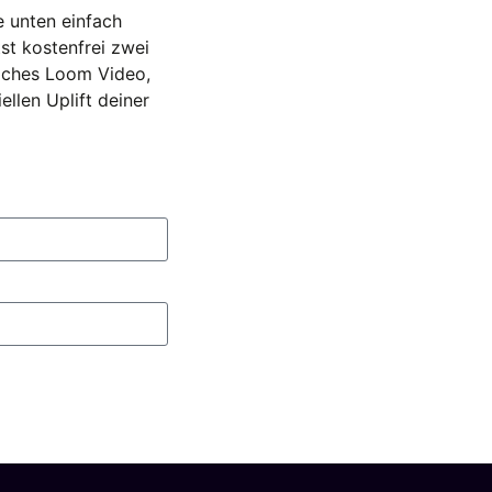
e unten einfach
st kostenfrei zwei
liches Loom Video,
llen Uplift deiner