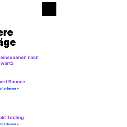
ere
räge
einsebenen nach
hwartz
ard Bounce
iterlesen »
plit Testing
iterlesen »