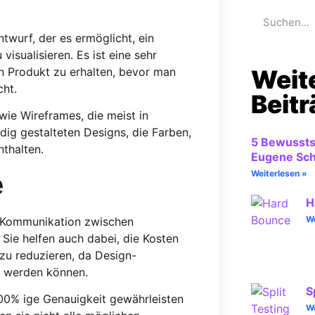
twurf, der es ermöglicht, ein
isualisieren. Es ist eine sehr
in Produkt zu erhalten, bevor man
Weit
ht.
Beit
ie Wireframes, die meist in
dig gestalteten Designs, die Farben,
5 Bewussts
nthalten.
Eugene Sc
Weiterlesen »
e
H
We
e Kommunikation zwischen
Sie helfen auch dabei, die Kosten
zu reduzieren, da Design-
n werden können.
S
100% ige Genauigkeit gewährleisten
We