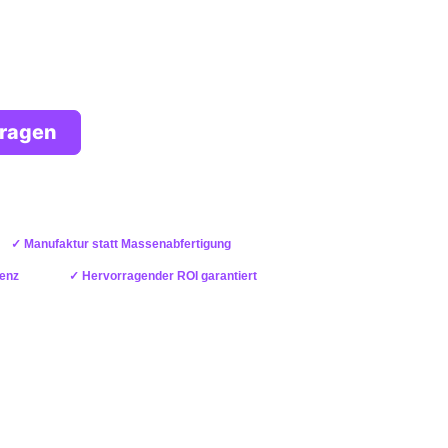
mentierungen
fragen
chten Google Analytics neu ein für 99 €.
✓ Manufaktur statt Massenabfertigung
renz
✓ Hervorragender ROI garantiert