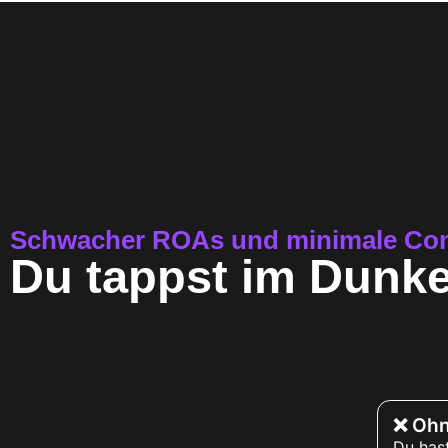
Schwacher ROAs und minimale Co
Du tappst im Dunke
❌ Ohn
Du has