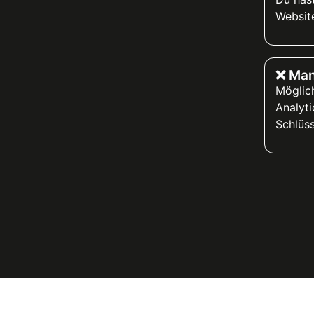
Website
❌ Man
Möglic
Analyti
Schlüs