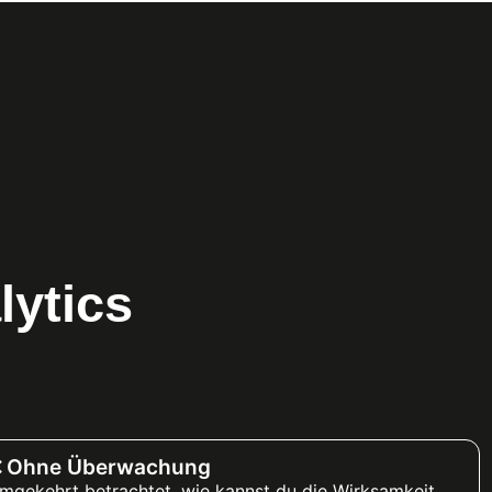
lytics
 Ohne Überwachung
mgekehrt betrachtet, wie kannst du die Wirksamkeit