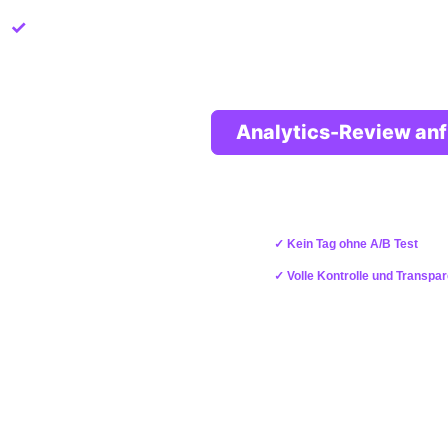
✓
Know-how aus 100+ Google Analytics Imple
Analytics-Review an
Unser Einsteiger-Angebot: Wir beheben Probleme im Setup oder ri
✓
Kein Tag ohne A/B Test
✓ Volle Kontrolle und Transpa