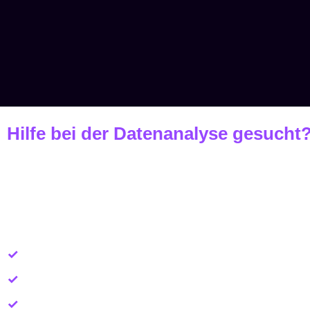
Hilfe bei der Datenanalyse gesucht
Google Analytics A
Erfurt
✓
Vollständige Einrichtung und Webanalyse
✓
Integration des Google Tag Managers
✓
Kontinuierliche Datenanalyse