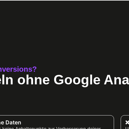
nversions?
ln ohne Google Ana
e Daten
❌
t keine Anhaltspunkte zur Verbesserung deiner
U